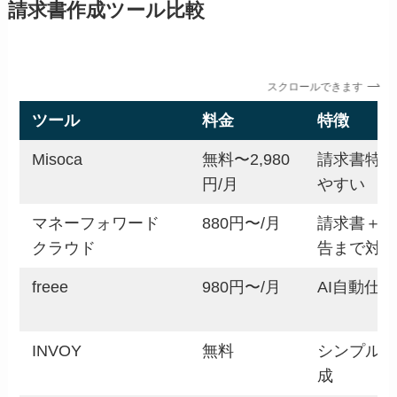
請求書作成ツール比較
スクロールできます
ツール
料金
特徴
Misoca
無料〜2,980
請求書特化
円/月
やすい
マネーフォワード
880円〜/月
請求書＋会
クラウド
告まで対応
freee
980円〜/月
AI自動仕
INVOY
無料
シンプルな
成