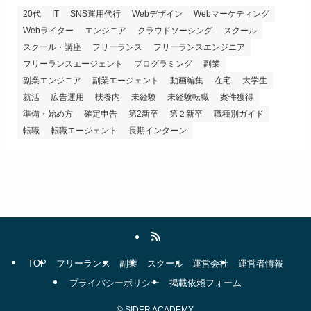
20代
IT
SNS運用代行
Webデザイン
Webマーケティング
Webライター
エンジニア
クラウドソーシング
スクール
スクール・講座
フリーランス
フリーランスエンジニア
フリーランスエージェント
プログラミング
副業
副業エンジニア
副業エージェント
動画編集
在宅
大学生
就活
広告運用
扶養内
未経験
未経験転職
案件獲得
準備・始め方
確定申告
第2新卒
第２新卒
職種別ガイド
転職
転職エージェント
長期インターン
TOP
フリーランス
副業
スクール
運営会社
運営者情報
プライバシーポリシー
掲載依頼フォーム
©
SIDER ACADEMY.