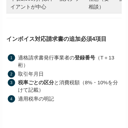
イアントが中心
相談）
インボイス対応請求書の追加必須4項目
適格請求書発行事業者の
登録番号
（T＋13
桁）
取引年月日
税率ごとの区分
と消費税額（8%・10%を分
けて記載）
適用税率の明記