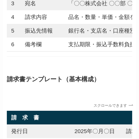
3
宛名
「〇〇株式会社 〇〇部 〇
4
請求内容
品名・数量・単価・金額を
5
振込先情報
銀行名・支店名・口座種別
6
備考欄
支払期限・振込手数料負担・
請求書テンプレート（基本構成）
スクロールできます
請 求 書
発行日
2025年〇月〇日 請求書番号