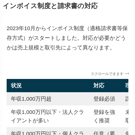
インボイス制度と請求書の対応
2023年10月からインボイス制度（適格請求書等保
存方式）がスタートしました。対応が必要かどう
かは売上規模と取引先によって異なります。
スクロールできます
状況
対応
理
年収1,000万円超
登録必須
課
年収1,000万円以下・法人クラ
登録を強
未
イアントが多い
く推奨
取
年収1,000万円以下・個人クラ
任意（要
個