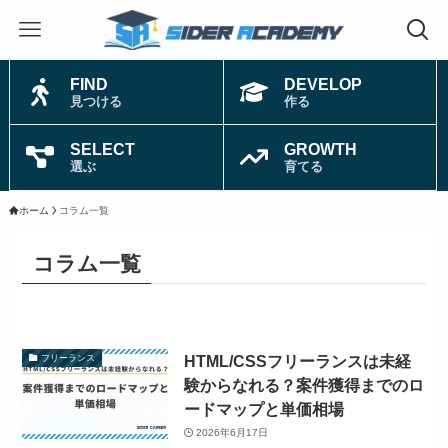
FIND
DEVELOP
見つける
作る
SELECT
GROWTH
選ぶ
育てる
ホーム
コラム一覧
コラム一覧
HTML/CSSフリーランスは未経
フリーランス
験からなれる？案件獲得までのロ
ードマップと単価相場
2026年6月17日