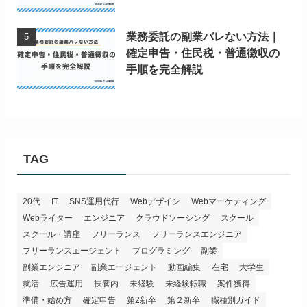
業務委託の副業バレない方法｜
確定申告・住民税・普通徴収の
手順を完全解説
TAG
20代
IT
SNS運用代行
Webデザイン
Webマーケティング
Webライター
エンジニア
クラウドソーシング
スクール
スクール・講座
フリーランス
フリーランスエンジニア
フリーランスエージェント
プログラミング
副業
副業エンジニア
副業エージェント
動画編集
在宅
大学生
就活
広告運用
扶養内
未経験
未経験転職
案件獲得
準備・始め方
確定申告
第2新卒
第２新卒
職種別ガイド