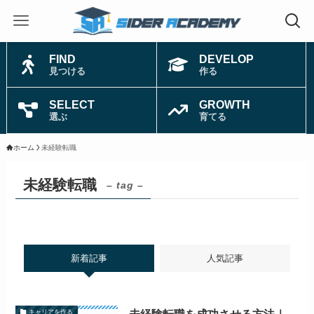
FIND
DEVELOP
見つける
作る
SELECT
GROWTH
選ぶ
育てる
ホーム
未経験転職
未経験転職
– tag –
新着記事
人気記事
キャリアを作る