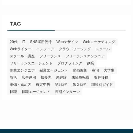
TAG
20代
IT
SNS運用代行
Webデザイン
Webマーケティング
Webライター
エンジニア
クラウドソーシング
スクール
スクール・講座
フリーランス
フリーランスエンジニア
フリーランスエージェント
プログラミング
副業
副業エンジニア
副業エージェント
動画編集
在宅
大学生
就活
広告運用
扶養内
未経験
未経験転職
案件獲得
準備・始め方
確定申告
第2新卒
第２新卒
職種別ガイド
転職
転職エージェント
長期インターン