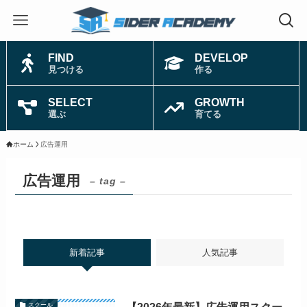
FIND
DEVELOP
見つける
作る
SELECT
GROWTH
選ぶ
育てる
ホーム
広告運用
広告運用
– tag –
新着記事
人気記事
スクール