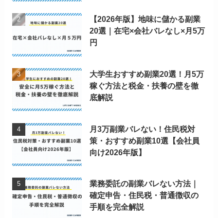
【2026年版】地味に儲かる副業
20選｜在宅×会社バレなし×月5万
円
大学生おすすめ副業20選！月5万
稼ぐ方法と税金・扶養の壁を徹
底解説
月3万副業バレない！住民税対
策・おすすめ副業10選【会社員
向け2026年版】
業務委託の副業バレない方法｜
確定申告・住民税・普通徴収の
手順を完全解説