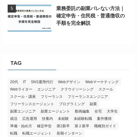
業務委託の副業バレない方法｜
確定申告・住民税・普通徴収の
手順を完全解説
TAG
20代
IT
SNS運用代行
Webデザイン
Webマーケティング
Webライター
エンジニア
クラウドソーシング
スクール
スクール・講座
フリーランス
フリーランスエンジニア
フリーランスエージェント
プログラミング
副業
副業エンジニア
副業エージェント
動画編集
在宅
大学生
就活
広告運用
扶養内
未経験
未経験転職
案件獲得
準備・始め方
確定申告
第2新卒
第２新卒
職種別ガイド
転職
転職エージェント
長期インターン