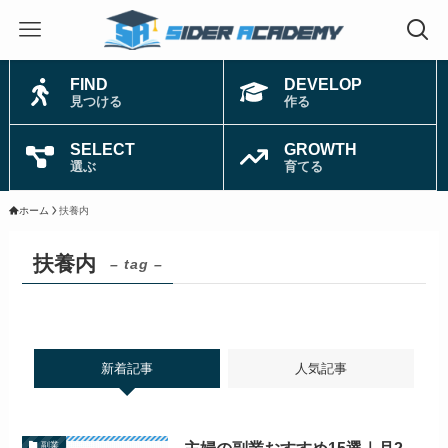
FIND
DEVELOP
見つける
作る
SELECT
GROWTH
選ぶ
育てる
ホーム
扶養内
扶養内
– tag –
新着記事
人気記事
副業