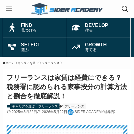
FIND
DEVELOP
見つける
作る
SELECT
GROWTH
選ぶ
育てる
ホーム
キャリアを選ぶ
フリーランス
フリーランスは家賃は経費にできる？
税務署に認められる家事按分の計算方法
と割合を徹底解説！
キャリアを選ぶ
フリーランス
フリーランス
2025年6月22日
2026年5月22日
SIDER ACADEMY編集部