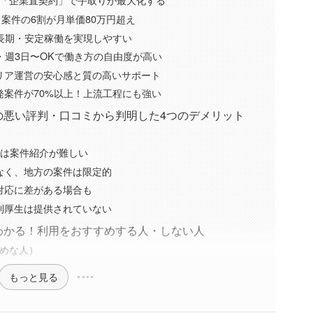
！案件の6割が月単価80万円超え
！長期・安定稼働を実現しやすい
・週3日〜OKで働き方の自由度が高い
リア運営の安心感と質の高いサポート
発案件が70%以上！上流工程にも強い
echの悪い評判・口コミから判明した4つのデメリット
満は案件紹介が難しい
なく、地方の案件は限定的
対応に差がある場合も
利厚生は提供されていない
判からわかる！利用をおすすめする人・しない人
すすめな人）
もっと見る