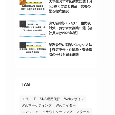
大学生おすすめ副業20選！月
5万稼ぐ方法と税金・扶養の
壁を徹底解説
月3万副業バレない！住民税
対策・おすすめ副業10選【会
社員向け2026年版】
業務委託の副業バレない方法
｜確定申告・住民税・普通徴
収の手順を完全解説
TAG
20代
IT
SNS運用代行
Webデザイン
Webマーケティング
Webライター
エンジニア
クラウドソーシング
スクール