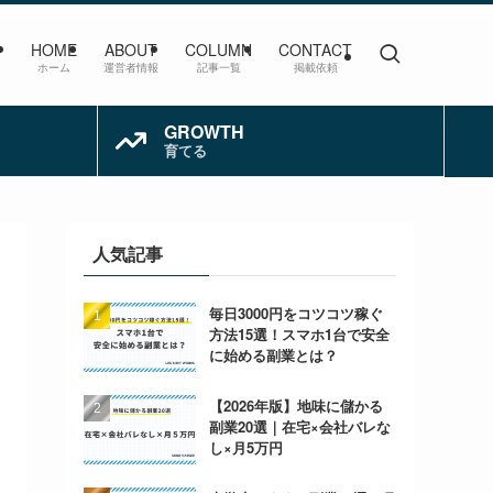
HOME
ABOUT
COLUMN
CONTACT
ホーム
運営者情報
記事一覧
掲載依頼
GROWTH
育てる
人気記事
毎日3000円をコツコツ稼ぐ
方法15選！スマホ1台で安全
に始める副業とは？
【2026年版】地味に儲かる
副業20選｜在宅×会社バレな
し×月5万円