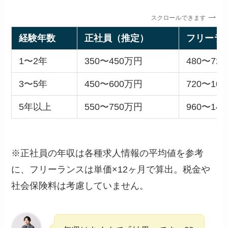
スクロールできます
経験年数
正社員（推定）
フリーラ
1〜2年
350〜450万円
480〜72
3〜5年
450〜600万円
720〜10
5年以上
550〜750万円
960〜14
※正社員の年収は各種求人情報の平均値を参考
に、フリーランスは単価×12ヶ月で算出。税金や
社会保険料は考慮していません。