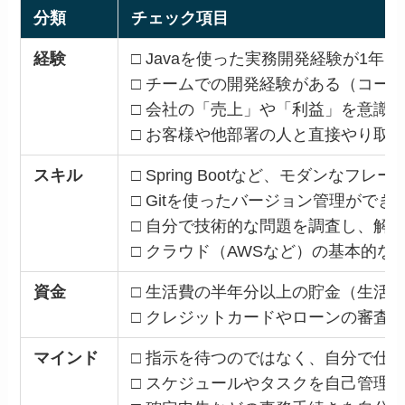
分類
チェック項目
経験
□ Javaを使った実務開発経験が1年
□ チームでの開発経験がある（コー
□ 会社の「売上」や「利益」を意識
□ お客様や他部署の人と直接やり取
スキル
□ Spring Bootなど、モダンな
□ Gitを使ったバージョン管理ができ
□ 自分で技術的な問題を調査し、解
□ クラウド（AWSなど）の基本的な
資金
□ 生活費の半年分以上の貯金（生活
□ クレジットカードやローンの審査
マインド
□ 指示を待つのではなく、自分で仕
□ スケジュールやタスクを自己管理