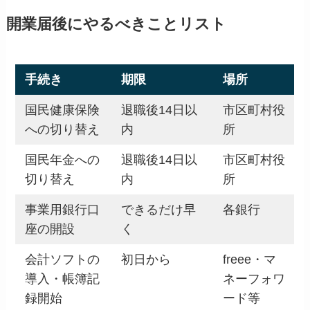
開業届後にやるべきことリスト
手続き
期限
場所
国民健康保険
退職後14日以
市区町村役
への切り替え
内
所
国民年金への
退職後14日以
市区町村役
切り替え
内
所
事業用銀行口
できるだけ早
各銀行
座の開設
く
会計ソフトの
初日から
freee・マ
導入・帳簿記
ネーフォワ
録開始
ード等