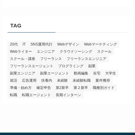
TAG
20代
IT
SNS運用代行
Webデザイン
Webマーケティング
Webライター
エンジニア
クラウドソーシング
スクール
スクール・講座
フリーランス
フリーランスエンジニア
フリーランスエージェント
プログラミング
副業
副業エンジニア
副業エージェント
動画編集
在宅
大学生
就活
広告運用
扶養内
未経験
未経験転職
案件獲得
準備・始め方
確定申告
第2新卒
第２新卒
職種別ガイド
転職
転職エージェント
長期インターン