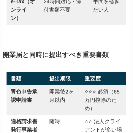
e-Tax（オ
24時間対応・添
手間を省き
ンライ
付書類不要
たい人
ン）
開業届と同時に提出すべき重要書類
書類
提出期限
重要度
青色申告承
開業後2ヶ
⭐⭐⭐ 必須（65
認申請書
月以内
万円控除のた
め）
適格請求書
随時
⭐⭐ 法人クライ
発行事業者
アントが多い場