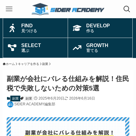
FIND
DEVELOP
見つける
作る
SELECT
GROWTH
選ぶ
育てる
ホーム
キャリアを作る
副業
副業が会社にバレる仕組みを解説！住民
税で失敗しないための対策5選
2025年6月20日
2026年6月16日
副業
副業
SIDER ACADEMY編集部