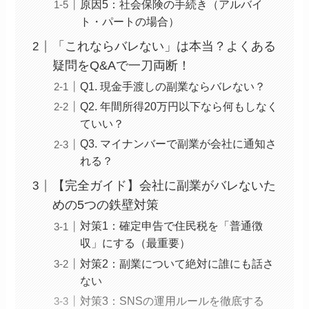
原因5：社会保険の手続き（アルバイ
ト・パートの場合）
「これならバレない」は本当？よくある
疑問をQ&Aで一刀両断！
Q1. 現金手渡しの副業ならバレない？
Q2. 年間所得20万円以下なら何もしなく
ていい？
Q3. マイナンバーで副業が会社に通知さ
れる？
【完全ガイド】会社に副業がバレないた
めの5つの鉄壁対策
対策1：確定申告で住民税を「普通徴
収」にする（最重要）
対策2：副業について絶対に誰にも話さ
ない
対策3：SNSの運用ルールを徹底する