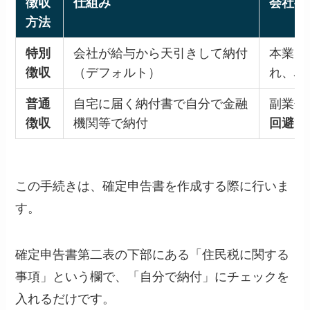
徴収
仕組み
会社へ
方法
特別
会社が給与から天引きして納付
本業と
徴収
（デフォルト）
れ、
バ
普通
自宅に届く納付書で自分で金融
副業分
徴収
機関等で納付
回避で
この手続きは、確定申告書を作成する際に行いま
す。
確定申告書第二表の下部にある「住民税に関する
事項」という欄で、「自分で納付」にチェックを
入れるだけです。