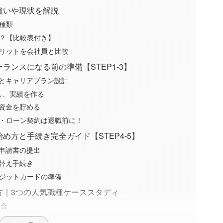
違いや現状を解説
種類
？【比較表付き】
リットを会社員と比較
ランスになる前の準備【STEP1-3】
卸しとキャリアプラン設計
指し、実績を作る
業資金を貯める
・ローン契約は退職前に！
め方と手続き完全ガイド【STEP4-5】
認申請書の提出
り替え手続き
ジットカードの準備
方｜3つの人気職種ケーススタディ
場合