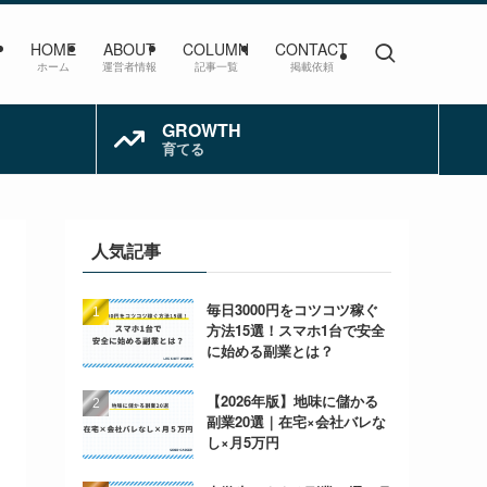
HOME
ABOUT
COLUMN
CONTACT
ホーム
運営者情報
記事一覧
掲載依頼
GROWTH
育てる
人気記事
毎日3000円をコツコツ稼ぐ
方法15選！スマホ1台で安全
に始める副業とは？
【2026年版】地味に儲かる
副業20選｜在宅×会社バレな
し×月5万円