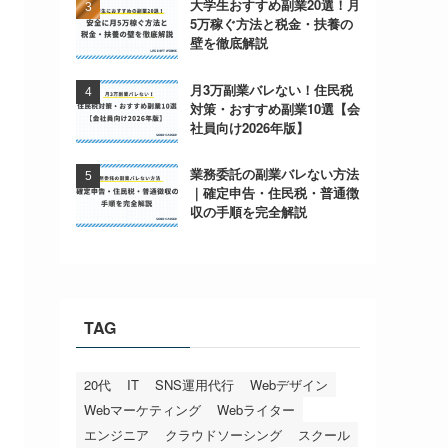
大学生おすすめ副業20選！月
5万稼ぐ方法と税金・扶養の
壁を徹底解説
月3万副業バレない！住民税
対策・おすすめ副業10選【会
社員向け2026年版】
業務委託の副業バレない方法
｜確定申告・住民税・普通徴
収の手順を完全解説
TAG
20代
IT
SNS運用代行
Webデザイン
Webマーケティング
Webライター
エンジニア
クラウドソーシング
スクール