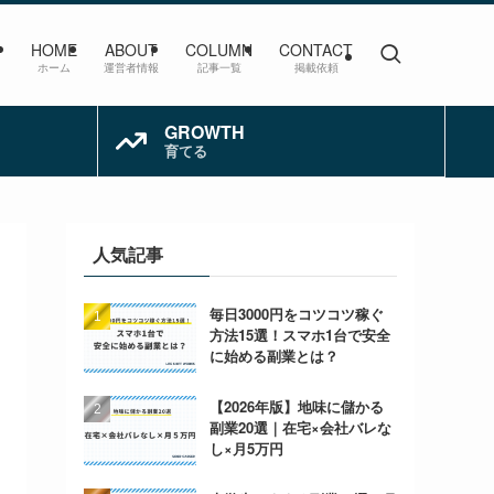
HOME
ABOUT
COLUMN
CONTACT
ホーム
運営者情報
記事一覧
掲載依頼
GROWTH
育てる
人気記事
毎日3000円をコツコツ稼ぐ
方法15選！スマホ1台で安全
に始める副業とは？
【2026年版】地味に儲かる
副業20選｜在宅×会社バレな
し×月5万円