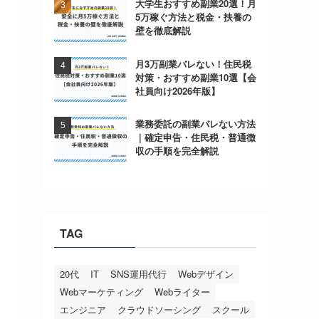
大学生おすすめ副業20選！月
5万稼ぐ方法と税金・扶養の
壁を徹底解説
月3万副業バレない！住民税
対策・おすすめ副業10選【会
社員向け2026年版】
業務委託の副業バレない方法
｜確定申告・住民税・普通徴
収の手順を完全解説
TAG
20代
IT
SNS運用代行
Webデザイン
Webマーケティング
Webライター
エンジニア
クラウドソーシング
スクール