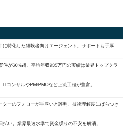
。
件に特化した経験者向けエージェント。サポートも手厚
案件が60%超。平均年収935万円の実績は業界トップクラ
。ITコンサルやPM/PMOなど上流工程が豊富。
ーターのフォローが手厚いと評判。技術理解度にばらつき
5日払い。業界最速水準で資金繰りの不安を解消。