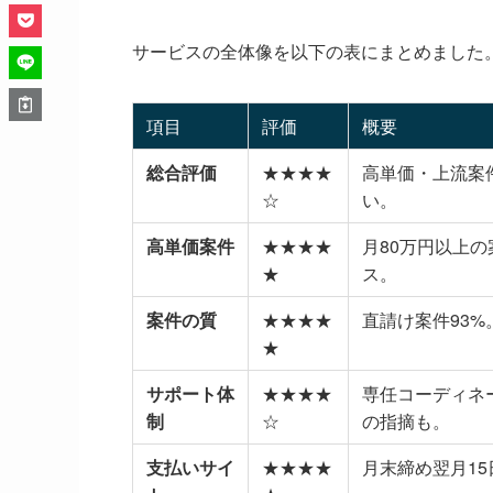
サービスの全体像を以下の表にまとめました
項目
評価
概要
総合評価
★★★★
高単価・上流案
☆
い。
高単価案件
★★★★
月80万円以上の
★
ス。
案件の質
★★★★
直請け案件93%
★
サポート体
★★★★
専任コーディネ
制
☆
の指摘も。
支払いサイ
★★★★
月末締め翌月1