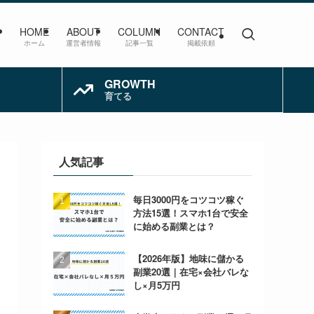
HOME
ABOUT
COLUMN
CONTACT
ホーム
運営者情報
記事一覧
掲載依頼
GROWTH
育てる
人気記事
毎日3000円をコツコツ稼ぐ
方法15選！スマホ1台で安全
に始める副業とは？
【2026年版】地味に儲かる
副業20選｜在宅×会社バレな
し×月5万円