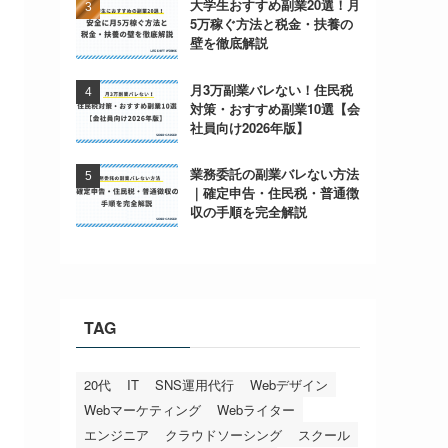
大学生おすすめ副業20選！月
5万稼ぐ方法と税金・扶養の
壁を徹底解説
月3万副業バレない！住民税
対策・おすすめ副業10選【会
社員向け2026年版】
業務委託の副業バレない方法
｜確定申告・住民税・普通徴
収の手順を完全解説
TAG
20代
IT
SNS運用代行
Webデザイン
Webマーケティング
Webライター
エンジニア
クラウドソーシング
スクール