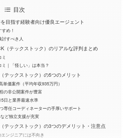
目次
価案件を目指す経験者向け優良エージェント
おすすめ！
に検討すべき人
OCK（テックストック）のリアルな評判まとめ
コミ
口コミ｜「怪しい」は本当？
CK（テックストック）の5つのメリット
高単価案件（平均年収935万円）
工程の非公開案件が豊富
15日と業界最速水準
を持つ専任コーディネーターの手厚いサポート
nt」など独立支援が充実
CK（テックストック）の3つのデメリット・注意点
のエンジニアには不向き