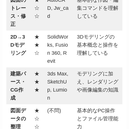
トレー
☆
D, Jw_ca
集コマンドを理解
ス・修
☆
d
している
正
2D→3
★
SolidWor
3Dモデリングの
Dモデ
★
ks, Fusio
基本概念と操作を
リング
☆
n 360, R
理解している
evit
建築パ
★
3ds Max,
モデリングに加
ース・
★
SketchU
え、レンダリング
CG作
★
p, Lumio
や画像編集の知識
成
n
図面デ
★
(不問)
基本的なPC操作
ータの
☆
とファイル管理能
整理
☆
力