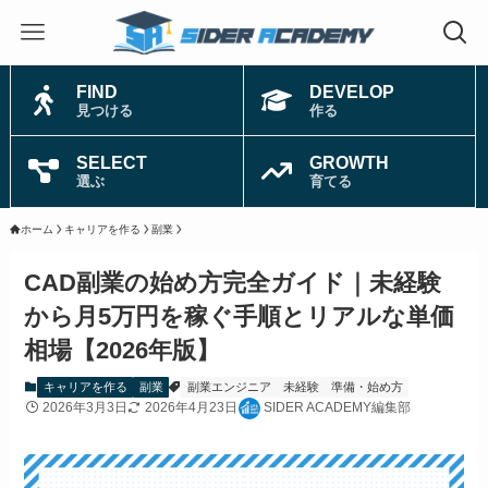
FIND
DEVELOP
見つける
作る
SELECT
GROWTH
選ぶ
育てる
ホーム
キャリアを作る
副業
CAD副業の始め方完全ガイド｜未経験
から月5万円を稼ぐ手順とリアルな単価
相場【2026年版】
キャリアを作る
副業
副業エンジニア
未経験
準備・始め方
2026年3月3日
2026年4月23日
SIDER ACADEMY編集部