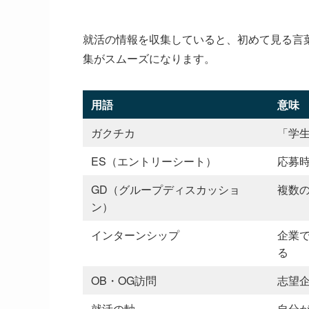
就活の情報を収集していると、初めて見る言
集がスムーズになります。
用語
意味
ガクチカ
「学
ES（エントリーシート）
応募
GD（グループディスカッショ
複数
ン）
インターンシップ
企業で
る
OB・OG訪問
志望
就活の軸
自分