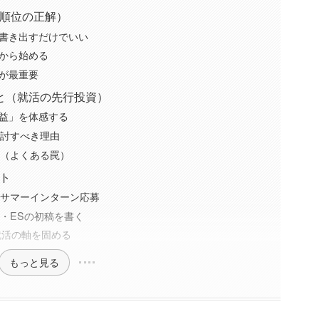
先順位の正解）
書き出すだけでいい
から始める
が最重要
と（就活の先行投資）
益」を体感する
検討すべき理由
と（よくある罠）
ト
・サマーインターン応募
・ESの初稿を書く
就活の軸を固める
もっと見る