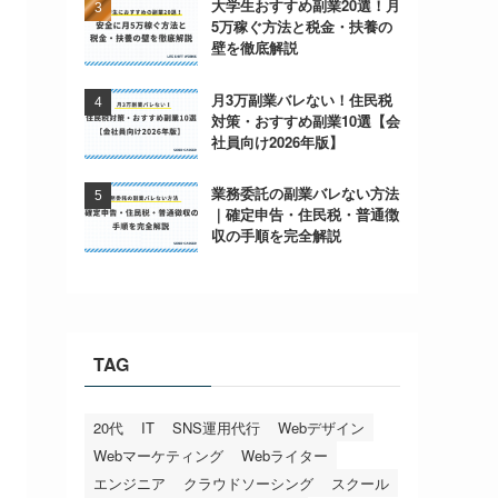
大学生おすすめ副業20選！月
5万稼ぐ方法と税金・扶養の
壁を徹底解説
月3万副業バレない！住民税
対策・おすすめ副業10選【会
社員向け2026年版】
業務委託の副業バレない方法
｜確定申告・住民税・普通徴
収の手順を完全解説
TAG
20代
IT
SNS運用代行
Webデザイン
Webマーケティング
Webライター
エンジニア
クラウドソーシング
スクール