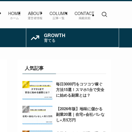
HOME
ABOUT
COLUMN
CONTACT
ホーム
運営者情報
記事一覧
掲載依頼
GROWTH
育てる
人気記事
毎日3000円をコツコツ稼ぐ
方法15選！スマホ1台で安全
に始める副業とは？
【2026年版】地味に儲かる
副業20選｜在宅×会社バレな
し×月5万円