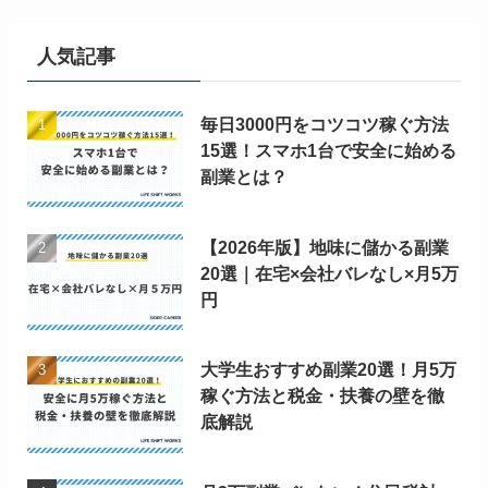
人気記事
毎日3000円をコツコツ稼ぐ方法
15選！スマホ1台で安全に始める
副業とは？
【2026年版】地味に儲かる副業
20選｜在宅×会社バレなし×月5万
円
大学生おすすめ副業20選！月5万
稼ぐ方法と税金・扶養の壁を徹
底解説