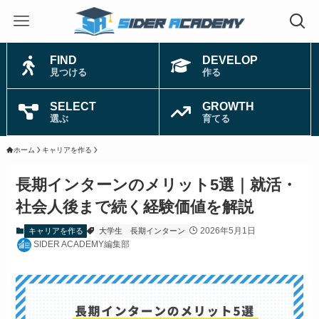
FIND
DEVELOP
見つける
作る
SELECT
GROWTH
選ぶ
育てる
ホーム
キャリアを作る
長期インターンのメリット5選｜就活・
社会人後まで続く経験価値を解説
2026年5月1日
キャリアを作る
大学生
長期インターン
SIDER ACADEMY編集部