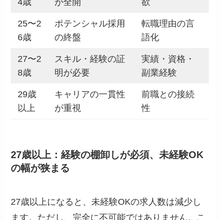
4歳
が全開
欲
25〜2
ポテンシャル採用
転職理由の言
6歳
の終盤
語化
27〜2
スキル・経験の証
実績・資格・
8歳
明が必要
副業経験
29歳
キャリアの一貫性
前職との接続
以上
が重視
性
27歳以上：経験の棚卸しが必須、未経験OK
の幅が狭まる
27歳以上になると、未経験OKの求人数は減少し
ます。ただし、完全に不可能ではありません。こ