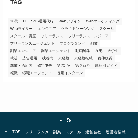
TAG
20代
IT
SNS運用代行
Webデザイン
Webマーケティング
Webライター
エンジニア
クラウドソーシング
スクール
スクール・講座
フリーランス
フリーランスエンジニア
フリーランスエージェント
プログラミング
副業
副業エンジニア
副業エージェント
動画編集
在宅
大学生
就活
広告運用
扶養内
未経験
未経験転職
案件獲得
準備・始め方
確定申告
第2新卒
第２新卒
職種別ガイド
転職
転職エージェント
長期インターン
TOP
フリーランス
副業
スクール
運営会社
運営者情報