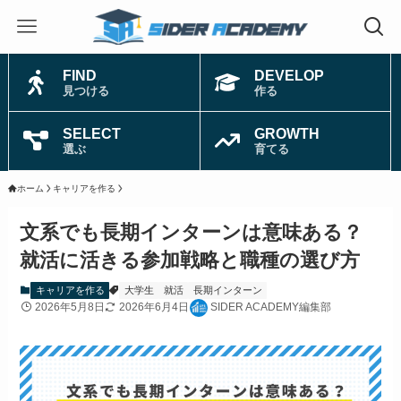
FIND
DEVELOP
見つける
作る
SELECT
GROWTH
選ぶ
育てる
ホーム
キャリアを作る
文系でも長期インターンは意味ある？
就活に活きる参加戦略と職種の選び方
キャリアを作る
大学生
就活
長期インターン
2026年5月8日
2026年6月4日
SIDER ACADEMY編集部