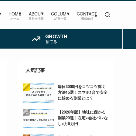
HOME
ABOUT
COLUMN
CONTACT
ホーム
運営者情報
記事一覧
掲載依頼
GROWTH
育てる
人気記事
毎日3000円をコツコツ稼ぐ
方法15選！スマホ1台で安全
に始める副業とは？
【2026年版】地味に儲かる
副業20選｜在宅×会社バレな
し×月5万円