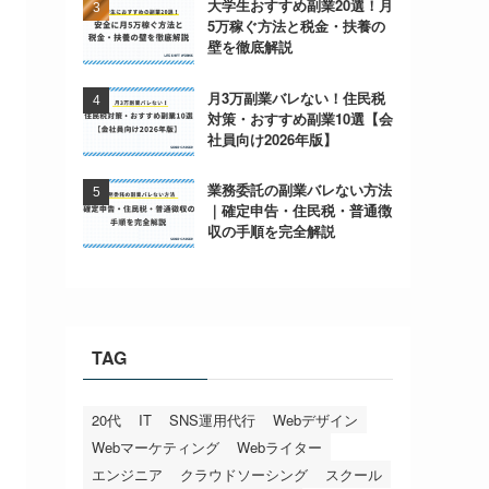
大学生おすすめ副業20選！月
5万稼ぐ方法と税金・扶養の
壁を徹底解説
月3万副業バレない！住民税
対策・おすすめ副業10選【会
社員向け2026年版】
業務委託の副業バレない方法
｜確定申告・住民税・普通徴
収の手順を完全解説
TAG
20代
IT
SNS運用代行
Webデザイン
Webマーケティング
Webライター
エンジニア
クラウドソーシング
スクール