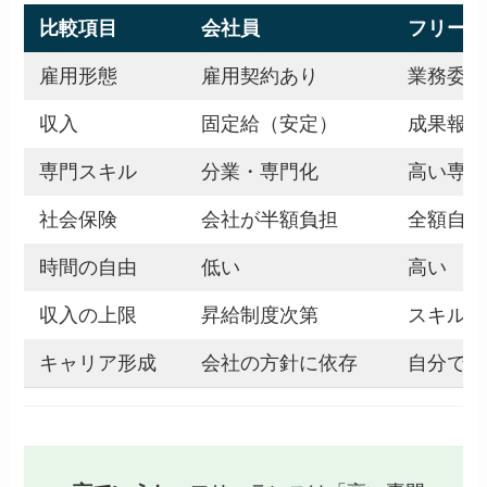
比較項目
会社員
フリーラ
雇用形態
雇用契約あり
業務委託
収入
固定給（安定）
成果報酬
専門スキル
分業・専門化
高い専門
社会保険
会社が半額負担
全額自己
時間の自由
低い
高い
収入の上限
昇給制度次第
スキル次
キャリア形成
会社の方針に依存
自分で設