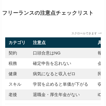
フリーランスの注意点チェックリスト
スクロールできます
カテゴリ
注意点
具
契約
口頭合意はNG
報
税務
確定申告を忘れない
会計
健康
病気になると収入ゼロ
民
スキル
学習を止めると単価が下がる
収入
老後
退職金・厚生年金がない
iD