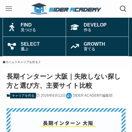
FIND
DEVELOP
見つける
作る
SELECT
GROWTH
選ぶ
育てる
ホーム
キャリアを作る
長期インターン 大阪｜失敗しない探し
方と選び方、主要サイト比較
2026年6月12日
SIDER ACADEMY編集部
キャリアを作る